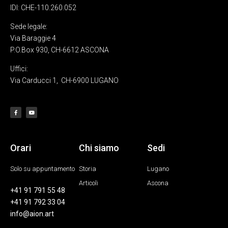
IDI: CHE-110.260.052
Sede legale:
Via Baraggie 4
P.O.Box 930, CH-6612 ASCONA
Uffici:
Via Carducci 1,
CH-6900 LUGANO
Orari
Chi siamo
Sedi
Solo su appuntamento
Storia
Lugano
Articoli
Ascona
+41 91 791 55 48
+41 91 792 33 04
info@aion.art