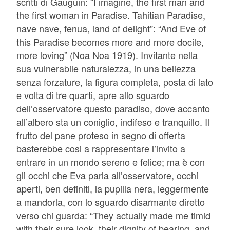
scritti di Gauguin: “I imagine, the first man and
the first woman in Paradise. Tahitian Paradise,
nave nave, fenua, land of delight”: “And Eve of
this Paradise becomes more and more docile,
more loving” (Noa Noa 1919). Invitante nella
sua vulnerabile naturalezza, in una bellezza
senza forzature, la figura completa, posta di lato
e volta di tre quarti, apre allo sguardo
dell’osservatore questo paradiso, dove accanto
all’albero sta un coniglio, indifeso e tranquillo. Il
frutto del pane proteso in segno di offerta
basterebbe cosi a rappresentare l’invito a
entrare in un mondo sereno e felice; ma è con
gli occhi che Eva parla all’osservatore, occhi
aperti, ben definiti, la pupilla nera, leggermente
a mandorla, con lo sguardo disarmante diretto
verso chi guarda: “They actually made me timid
with their sure look, their dignity of bearing, and