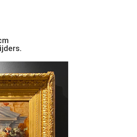
 cm
jders.