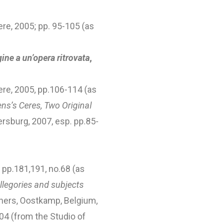
tere, 2005; pp. 95-105 (as
ine a un’opera ritrovata
,
ttere, 2005, pp.106-114 (as
ns’s Ceres, Two Original
rsburg, 2007, esp. pp.85-
pp.181,191, no.68 (as
llegories and subjects
shers, Oostkamp, Belgium,
4 (from the Studio of