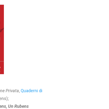
one Privata
,
Quaderni di
ens);
bens, Un Rubens