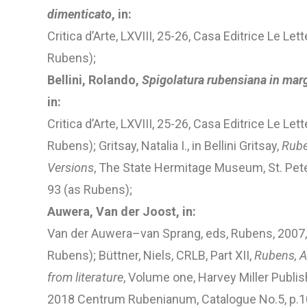
dimenticato
, in:
Critica d’Arte, LXVIII, 25-26, Casa Editrice Le Let
Rubens);
Bellini, Rolando,
Spigolatura rubensiana in marg
in:
Critica d’Arte, LXVIII, 25-26, Casa Editrice Le Le
Rubens); Gritsay, Natalia I., in Bellini Gritsay,
Rube
Versions
, The State Hermitage Museum, St. Pete
93 (as Rubens);
Auwera, Van der Joost, in:
Van der Auwera–van Sprang, eds, Rubens, 2007, 
Rubens); Büttner, Niels, CRLB, Part XII,
Rubens, A
from literature
, Volume one, Harvey Miller Publi
2018 Centrum Rubenianum, Catalogue No.5, p.10