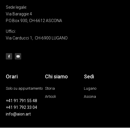
Sede legale:
Via Baraggie 4
P.O.Box 930, CH-6612 ASCONA
Uffici:
Via Carducci 1,
CH-6900 LUGANO
Orari
Chi siamo
Sedi
Solo su appuntamento
Storia
Lugano
Articoli
Ascona
+41 91 791 55 48
+41 91 792 33 04
info@aion.art